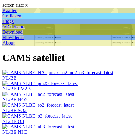
screen size: x
Kaarten
Grafieken
Blogs
ODT demo
Download
Flow demo
About
CAMS satelliet
NL/BE
NL/BE PM2.5
NL/BE NO2
NL/BE SO2
NL/BE O3
NL/BE NH3